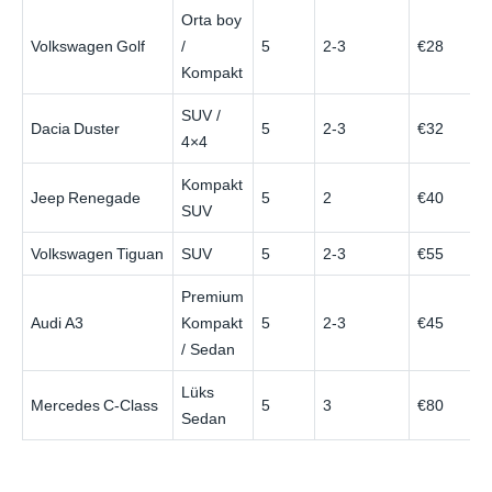
Orta boy
Volkswagen Golf
/
5
2-3
€28
Kompakt
SUV /
Dacia Duster
5
2-3
€32
4×4
Kompakt
Jeep Renegade
5
2
€40
SUV
Volkswagen Tiguan
SUV
5
2-3
€55
Premium
Audi A3
Kompakt
5
2-3
€45
/ Sedan
Lüks
Mercedes C‑Class
5
3
€80
Sedan