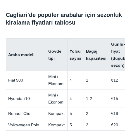
Cagliari'de popüler arabalar için sezonluk
kiralama fiyatları tablosu
Günlük
Gövde
Yolcu
Bagaj
fiyat
Araba modeli
tipi
sayısı
kapasitesi
(düşük
sezon)
Mini /
Fiat 500
4
1
€12
Ekonomi
Mini /
Hyundai i10
4
1-2
€15
Ekonomi
Renault Clio
Kompakt
5
2
€18
Volkswagen Polo
Kompakt
5
2
€20