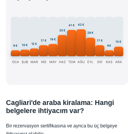
42 €
41 €
33 €
29 €
19 €
17 €
17 €
15 €
12 €
10 €
9 €
9 €
OCA
ŞUB
MAR
NİS
MAY
HAZ
TEM
AĞU
EYL
EKİ
KAS
ARA
Cagliari'de araba kiralama: Hangi
belgelere ihtiyacım var?
Bir rezervasyon sertifikasına ve ayrıca bu üç belgeye
ihtiyacınız olabilir: