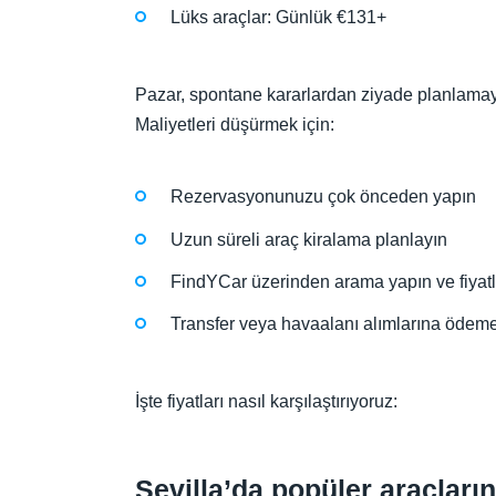
Lüks araçlar: Günlük €131+
Pazar, spontane kararlardan ziyade planlamayı
Maliyetleri düşürmek için:
Rezervasyonunuzu çok önceden yapın
Uzun süreli araç kiralama planlayın
FindYCar üzerinden arama yapın ve fiyatlar
Transfer veya havaalanı alımlarına ödem
İşte fiyatları nasıl karşılaştırıyoruz:
Sevilla’da popüler araçları