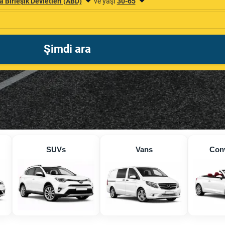
SUVs
Vans
Conv