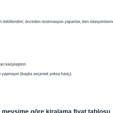
 ödüllendirir; önceden rezervasyon yapanlar, tren istasyonları
ı karşılaştırın
e yapmayın (başka seçenek yoksa hariç).
n mevsime göre kiralama fiyat tablosu