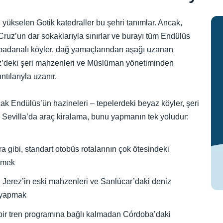
yükselen Gotik katedraller bu şehri tanımlar. Ancak,
 Cruz’un dar sokaklarıyla sınırlar ve burayı tüm Endülüs
az badanalı köyler, dağ yamaçlarından aşağı uzanan
rez’deki şeri mahzenleri ve Müslüman yönetiminden
tılarıyla uzanır.
k Endülüs’ün hazineleri – tepelerdeki beyaz köyler, şeri
ır. Sevilla’da araç kiralama, bunu yapmanın tek yoludur:
a gibi, standart otobüs rotalarının çok ötesindeki
etmek
 Jerez’in eski mahzenleri ve Sanlúcar’daki deniz
ş yapmak
bir tren programına bağlı kalmadan Córdoba’daki