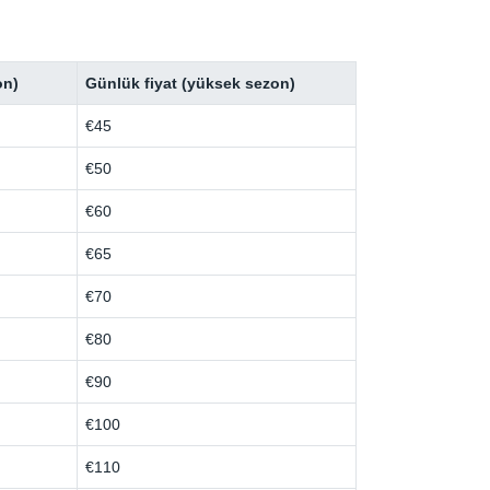
on)
Günlük fiyat (yüksek sezon)
€45
€50
€60
€65
€70
€80
€90
€100
€110