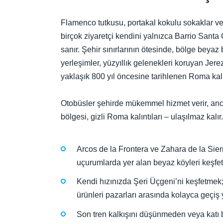
Flamenco tutkusu, portakal kokulu sokaklar ve 
birçok ziyaretçi kendini yalnızca Barrio Santa
sanır. Şehir sınırlarının ötesinde, bölge bey
yerleşimler, yüzyıllık gelenekleri koruyan Je
yaklaşık 800 yıl öncesine tarihlenen Roma kalın
Otobüsler şehirde mükemmel hizmet verir, anca
bölgesi, gizli Roma kalıntıları – ulaşılmaz kal
Arcos de la Frontera ve Zahara de la Sierr
uçurumlarda yer alan beyaz köyleri keşf
Kendi hızınızda Şeri Üçgeni’ni keşfetmek;
ürünleri pazarları arasında kolayca geçi
Son tren kalkışını düşünmeden veya katı 