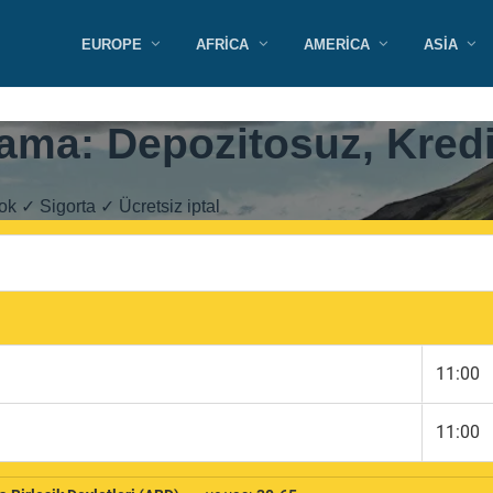
EUROPE
AFRICA
AMERICA
ASIA
lama: Depozitosuz, Kredi
ok ✓ Sigorta ✓ Ücretsiz iptal