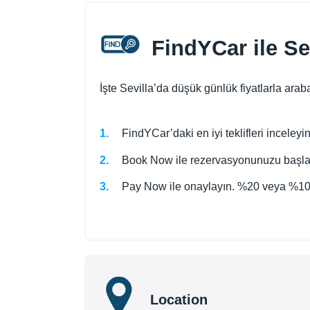
FindYCar ile Se
İşte Sevilla’da düşük günlük fiyatlarla arab
FindYCar’daki en iyi teklifleri incele
Book Now ile rezervasyonunuzu başlatı
Pay Now ile onaylayın. %20 veya %100
Location