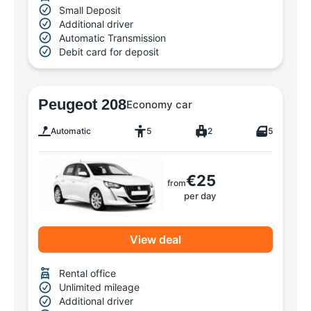
Small Deposit
Additional driver
Automatic Transmission
Debit card for deposit
Peugeot 208
Economy car
Automatic
5
2
5
€25
from
per day
View deal
Rental office
Unlimited mileage
Additional driver