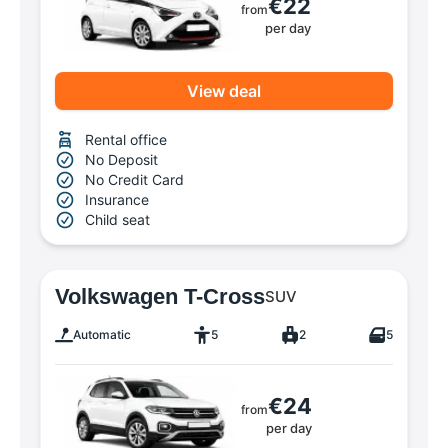
€22
from
per day
View deal
Rental office
No Deposit
No Credit Card
Insurance
Child seat
Volkswagen T-Cross
SUV
Automatic
5
2
5
€24
from
per day