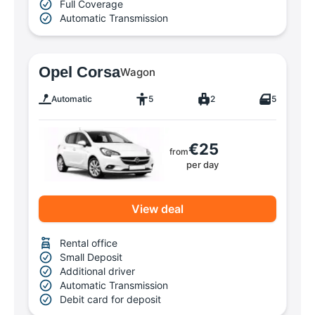
Full Coverage
Automatic Transmission
Opel Corsa
Wagon
Automatic
5
2
5
€25
from
per day
View deal
Rental office
Small Deposit
Additional driver
Automatic Transmission
Debit card for deposit