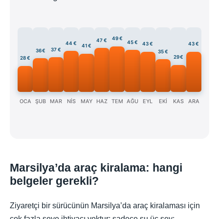
49 €
47 €
45 €
44 €
43 €
43 €
41 €
37 €
36 €
35 €
29 €
28 €
OCA
ŞUB
MAR
NİS
MAY
HAZ
TEM
AĞU
EYL
EKİ
KAS
ARA
Marsilya’da araç kiralama: hangi
belgeler gerekli?
Ziyaretçi bir sürücünün Marsilya’da araç kiralaması için
çok fazla şeye ihtiyacı yoktur; sadece şu üç şey: