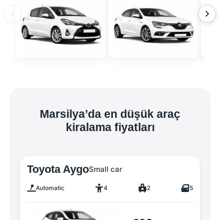
Marsilya’da en düşük araç
kiralama fiyatları
Toyota Aygo
Small car
Automatic
4
2
5