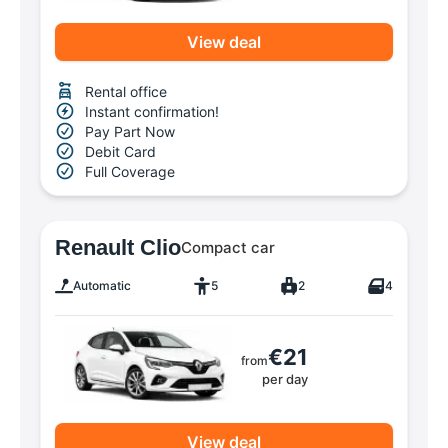
View deal
Rental office
Instant confirmation!
Pay Part Now
Debit Card
Full Coverage
Renault Clio
Compact car
Automatic
5
2
4
€21
from
per day
View deal