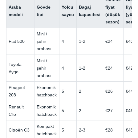
Araba
Gövde
Yolcu
Bagaj
fiyat
fiyat
modeli
tipi
sayısı
kapasitesi
(düşük
(yüks
sezon)
sezon
Mini /
Fiat 500
şehir
4
1-2
€24
€40
arabası
Mini /
Toyota
şehir
4
1-2
€24
€42
Aygo
arabası
Peugeot
Ekonomik
5
2
€26
€44
208
hatchback
Renault
Ekonomik
5
2
€27
€46
Clio
hatchback
Kompakt
Citroën C3
5
2-3
€28
€48
hatchback