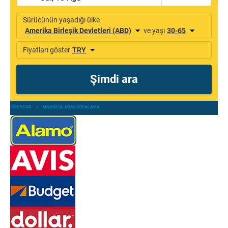
FINDYCAR
»
MARSILYA ARAÇ KIRALAMA