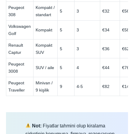
Peugeot
Kompakt /
5
3
€32
€56
308
standart
Volkswagen
Kompakt
5
3
€34
€58
Golf
Renault
Kompakt
5
3
€36
€62
Captur
SUV
Peugeot
SUV / aile
5
4
€44
€76
3008
Peugeot
Minivan /
9
4-5
€82
€140
Traveller
9 kişilik
Not:
Fiyatlar tahmini olup kiralama
şirketinin konumuna, firmaya, rezervasyon