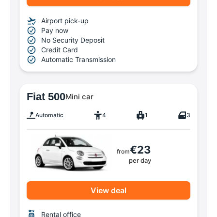
Airport pick-up
Pay now
No Security Deposit
Credit Card
Automatic Transmission
Fiat 500
Mini car
Automatic
4
1
3
€23
from
per day
View deal
Rental office