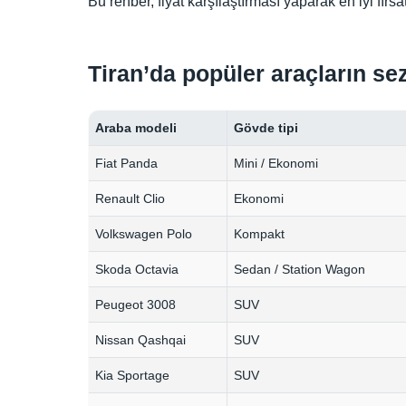
Bu rehber, fiyat karşılaştırması yaparak en iyi fır
Tiran’da popüler araçların sez
Araba modeli
Gövde tipi
Fiat Panda
Mini / Ekonomi
Renault Clio
Ekonomi
Volkswagen Polo
Kompakt
Skoda Octavia
Sedan / Station Wagon
Peugeot 3008
SUV
Nissan Qashqai
SUV
Kia Sportage
SUV