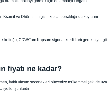
tüğü dramatik noktayı görmek için dolambaçlı Llogara
n Ksamil ve Dhërmi’nin gizli, kristal berraklığında koylarını
uk koltuğu, CDW/Tam Kapsam sigorta, kredi kartı gerekmiyor gibi 
n fiyatı ne kadar?
men, farklı ulaşım seçenekleri bütçenize mükemmel şekilde uyan
liyetler şunlardır: