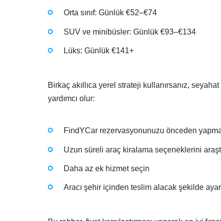
Orta sınıf: Günlük €52–€74
SUV ve minibüsler: Günlük €93–€134
Lüks: Günlük €141+
Birkaç akıllıca yerel strateji kullanırsanız, seyah
yardımcı olur:
FindYCar rezervasyonunuzu önceden yapmay
Uzun süreli araç kiralama seçeneklerini araşt
Daha az ek hizmet seçin
Aracı şehir içinden teslim alacak şekilde ayar