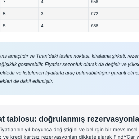
7
4
€58
5
3
€72
5
4
€88
ans amaçlıdır ve Tiran’daki teslim noktası, kiralama şirketi, rezerv
işiklik gösterebilir. Fiyatlar sezonluk olarak da değişir ve yüks
ektedir ve listelenen fiyatlarla araç bulunabilirliğini garanti e
kleri de dahil edilmiştir.
yat tablosu: doğrulanmış rezervasyonl
yatlarının yıl boyunca değiştiğini ve belirgin bir mevsimsel 
suz ve kredi kartsız rezervasyonları dikkate alarak FindYCar