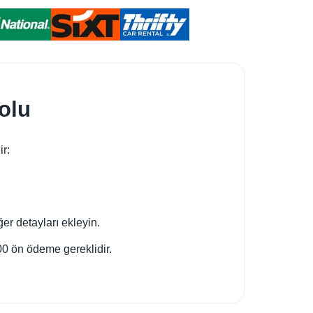
yolu
ir:
er detayları ekleyin.
0 ön ödeme gereklidir.