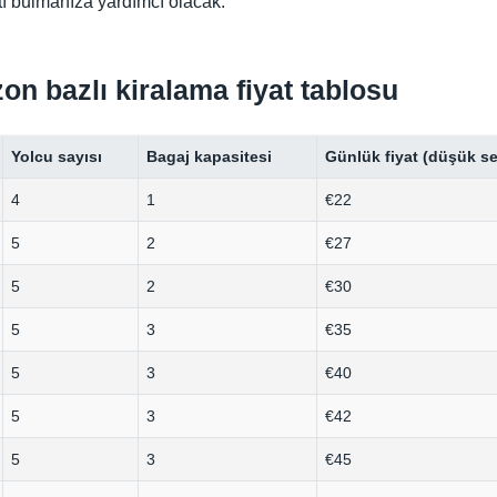
satı bulmanıza yardımcı olacak:
on bazlı kiralama fiyat tablosu
Yolcu sayısı
Bagaj kapasitesi
Günlük fiyat (düşük s
4
1
€22
5
2
€27
5
2
€30
5
3
€35
5
3
€40
5
3
€42
5
3
€45