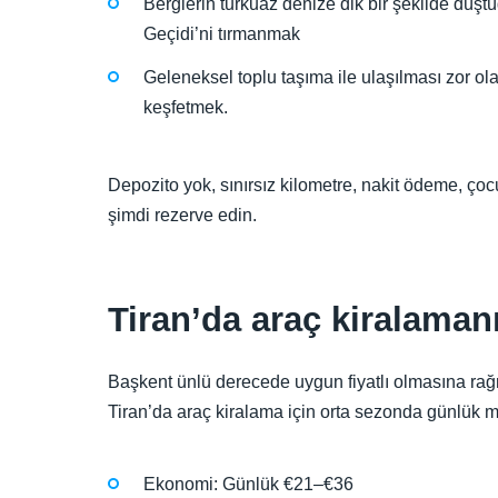
Berglerin turkuaz denize dik bir şekilde düş
Geçidi’ni tırmanmak
Geleneksel toplu taşıma ile ulaşılması zor ola
keşfetmek.
Depozito yok, sınırsız kilometre, nakit ödeme, çoc
şimdi rezerve edin.
Tiran’da araç kiralamanı
Başkent ünlü derecede uygun fiyatlı olmasına rağ
Tiran’da araç kiralama için orta sezonda günlük ma
Ekonomi: Günlük €21–€36