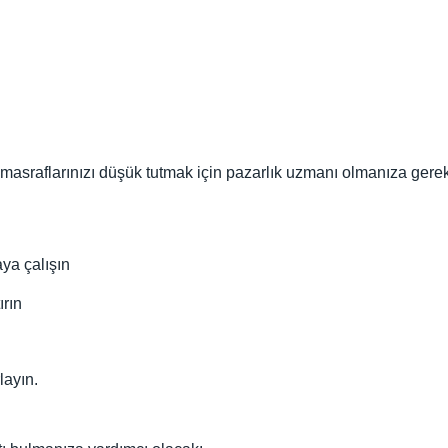
at masraflarınızı düşük tutmak için pazarlık uzmanı olmanıza gerek
a çalışın
ırın
layın.