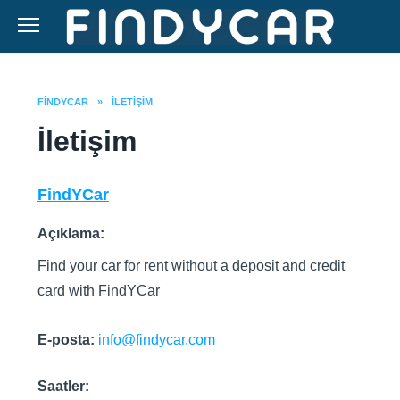
Skip
to
content
FINDYCAR
»
İLETIŞIM
İletişim
FindYCar
Açıklama:
Find your car for rent without a deposit and credit
card with FindYCar
E-posta:
info@findycar.com
Saatler: