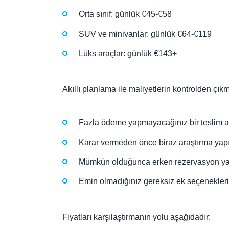
Orta sınıf: günlük €45-€58
SUV ve minivanlar: günlük €64-€119
Lüks araçlar: günlük €143+
Akıllı planlama ile maliyetlerin kontrolden çık
Fazla ödeme yapmayacağınız bir teslim a
Karar vermeden önce biraz araştırma yapın v
Mümkün olduğunca erken rezervasyon ya
Emin olmadığınız gereksiz ek seçenekleri
Fiyatları karşılaştırmanın yolu aşağıdadır: