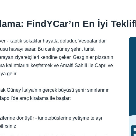
ama: FindYCar’ın En İyi Teklifl
yer - kaotik sokaklar hayatla doludur, Vespalar dar
usu havayı sarar. Bu canlı güney şehri, turist
ayan ziyaretçileri kendine çeker. Gezginler pizzanın
kalıntılarını keşfetmek ve Amalfi Sahili ile Capri ve
ya gelir.
cak Güney İtalya'nın gerçek büyüsü şehir sınırlarının
apoli'de araç kiralama ile başlar:
erine dönüşür - tur otobüslerine yetişme telaşı
lirsiniz