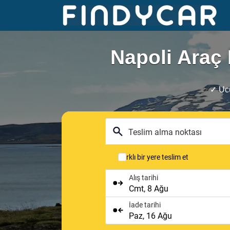
Skip
to
content
Napoli Araç 
✓ Ucu