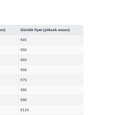
on)
Günlük fiyat (yüksek sezon)
€45
€50
€60
€58
€75
€85
€90
€110