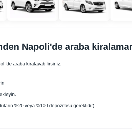
den Napoli'de araba kiralaman
i'de araba kiralayabilirsiniz:
in.
ekleyin.
utarın %20 veya %100 depozitosu gereklidir).