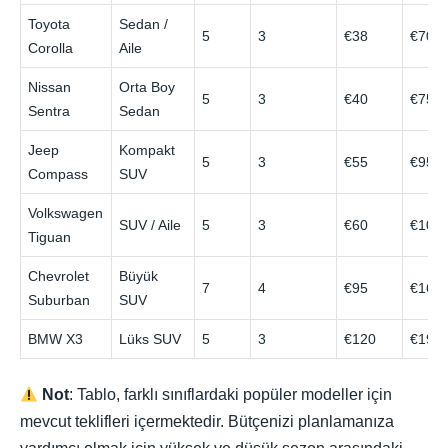
Toyota
Sedan /
5
3
€38
€70
Corolla
Aile
Nissan
Orta Boy
5
3
€40
€75
Sentra
Sedan
Jeep
Kompakt
5
3
€55
€95
Compass
SUV
Volkswagen
SUV / Aile
5
3
€60
€105
Tiguan
Chevrolet
Büyük
7
4
€95
€165
Suburban
SUV
BMW X3
Lüks SUV
5
3
€120
€190
Not
: Tablo, farklı sınıflardaki popüler modeller için
mevcut teklifleri içermektedir. Bütçenizi planlamanıza