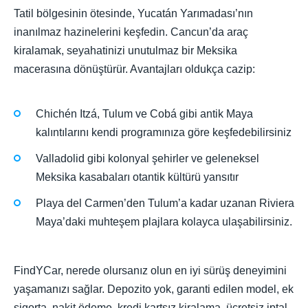
Tatil bölgesinin ötesinde, Yucatán Yarımadası’nın
inanılmaz hazinelerini keşfedin. Cancun’da araç
kiralamak, seyahatinizi unutulmaz bir Meksika
macerasına dönüştürür. Avantajları oldukça cazip:
Chichén Itzá, Tulum ve Cobá gibi antik Maya
kalıntılarını kendi programınıza göre keşfedebilirsiniz
Valladolid gibi kolonyal şehirler ve geleneksel
Meksika kasabaları otantik kültürü yansıtır
Playa del Carmen’den Tulum’a kadar uzanan Riviera
Maya’daki muhteşem plajlara kolayca ulaşabilirsiniz.
FindYCar, nerede olursanız olun en iyi sürüş deneyimini
yaşamanızı sağlar. Depozito yok, garanti edilen model, ek
sigorta, nakit ödeme, kredi kartsız kiralama, ücretsiz iptal