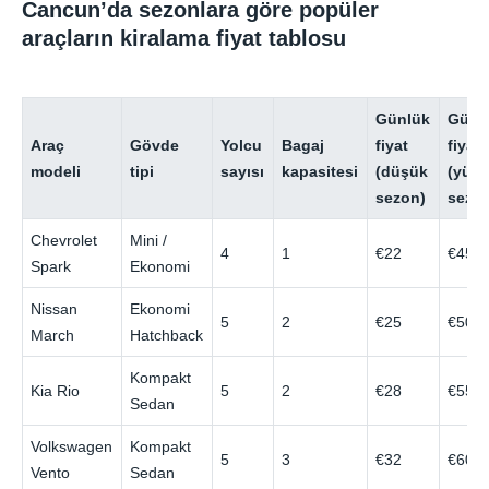
Cancun’da sezonlara göre popüler
araçların kiralama fiyat tablosu
Günlük
Günl
Araç
Gövde
Yolcu
Bagaj
fiyat
fiyat
modeli
tipi
sayısı
kapasitesi
(düşük
(yük
sezon)
sezo
Chevrolet
Mini /
4
1
€22
€45
Spark
Ekonomi
Nissan
Ekonomi
5
2
€25
€50
March
Hatchback
Kompakt
Kia Rio
5
2
€28
€55
Sedan
Volkswagen
Kompakt
5
3
€32
€60
Vento
Sedan