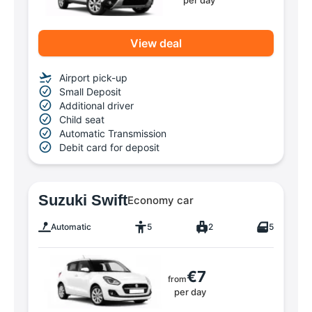
View deal
Airport pick-up
Small Deposit
Additional driver
Child seat
Automatic Transmission
Debit card for deposit
Suzuki Swift
Economy car
Automatic
5
2
5
€7
from
per day