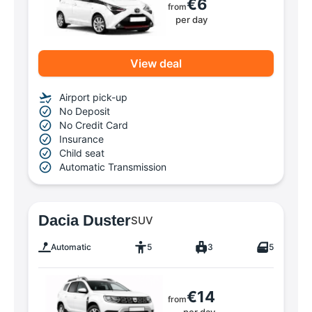
€6
from
per day
View deal
Airport pick-up
No Deposit
No Credit Card
Insurance
Child seat
Automatic Transmission
Dacia Duster
SUV
Automatic
5
3
5
€14
from
per day