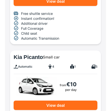
View deal
Free shuttle service
Instant confirmation!
Additional driver
Full Coverage
Child seat
Automatic Transmission
Kia Picanto
Small car
Automatic
4
1
5
€10
from
per day
View deal