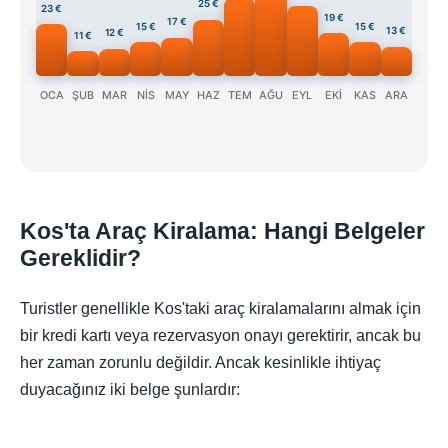
25 €
23 €
19 €
17 €
15 €
15 €
13 €
12 €
11 €
OCA
ŞUB
MAR
NİS
MAY
HAZ
TEM
AĞU
EYL
EKİ
KAS
ARA
Kos'ta Araç Kiralama: Hangi Belgeler
Gereklidir?
Turistler genellikle Kos'taki araç kiralamalarını almak için
bir kredi kartı veya rezervasyon onayı gerektirir, ancak bu
her zaman zorunlu değildir. Ancak kesinlikle ihtiyaç
duyacağınız iki belge şunlardır: