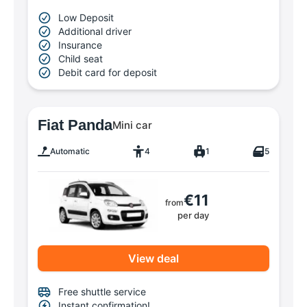
Low Deposit
Additional driver
Insurance
Child seat
Debit card for deposit
Fiat Panda
Mini car
Automatic
4
1
5
€11
from
per day
View deal
Free shuttle service
Instant confirmation!