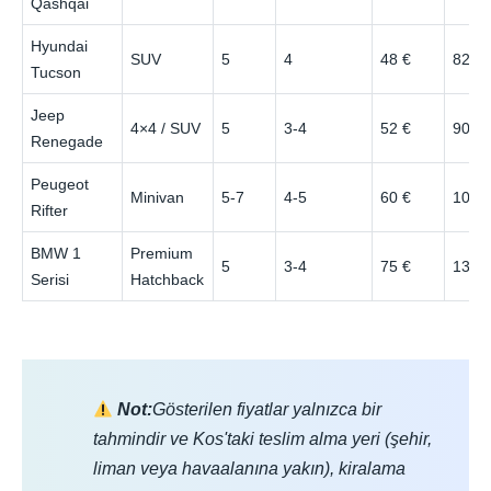
Qashqai
Hyundai
SUV
5
4
48 €
82 €
Tucson
Jeep
4×4 / SUV
5
3-4
52 €
90 €
Renegade
Peugeot
Minivan
5-7
4-5
60 €
105 
Rifter
BMW 1
Premium
5
3-4
75 €
135 
Serisi
Hatchback
Not:
Gösterilen fiyatlar yalnızca bir
tahmindir ve Kos'taki teslim alma yeri (şehir,
liman veya havaalanına yakın), kiralama