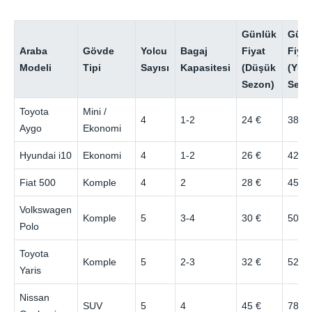
Günlük
Günl
Araba
Gövde
Yolcu
Bagaj
Fiyat
Fiyat
Modeli
Tipi
Sayısı
Kapasitesi
(Düşük
(Yük
Sezon)
Sezo
Toyota
Mini /
4
1-2
24 €
38 €
Aygo
Ekonomi
Hyundai i10
Ekonomi
4
1-2
26 €
42 €
Fiat 500
Komple
4
2
28 €
45 €
Volkswagen
Komple
5
3-4
30 €
50 €
Polo
Toyota
Komple
5
2-3
32 €
52 €
Yaris
Nissan
SUV
5
4
45 €
78 €