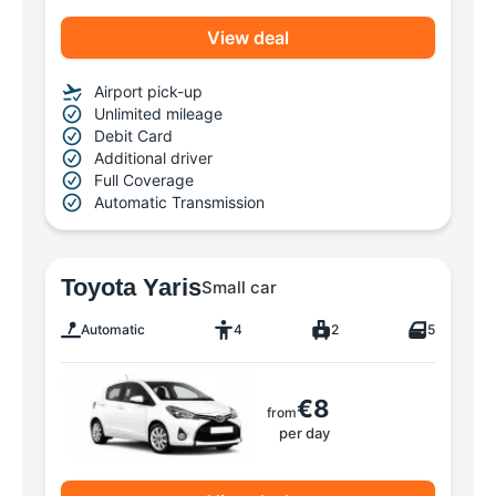
View deal
Airport pick-up
Unlimited mileage
Debit Card
Additional driver
Full Coverage
Automatic Transmission
Toyota Yaris
Small car
Automatic
4
2
5
€8
from
per day