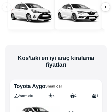
Kos'taki en iyi araç kiralama
fiyatları
Toyota Aygo
Small car
Automatic
4
2
5