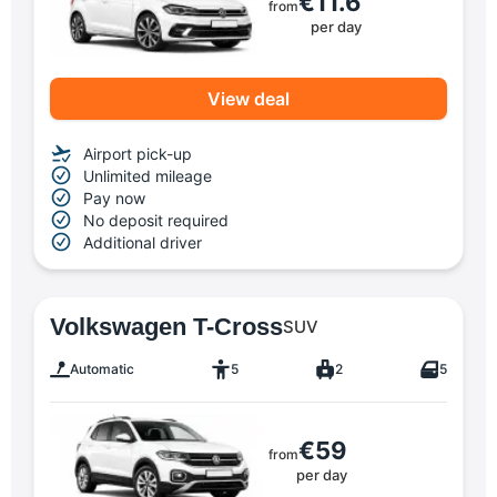
€11.6
from
per day
View deal
Airport pick-up
Unlimited mileage
Pay now
No deposit required
Additional driver
Volkswagen T-Cross
SUV
Automatic
5
2
5
€59
from
per day