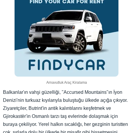
Arnavutluk Araç Kiralama
Balkanlar'ın vahşi güzelliği, "Accursed Mountains"ın İyon
Denizi'nin turkuaz kıyılarıyla buluştuğu ülkede açığa çıkıyor.
Ziyaretçiler, Butrint'in antik kalıntılarını keşfetmek ve
Gjirokastër'in Osmanlı tarzı taş evlerinde dolaşmak için
buraya çekiliyor. Yerel halkın sıcaklığı, her gezginin turistten
çok, sırlarla dolu bir ülkede bir misafir gibi hissetmesini