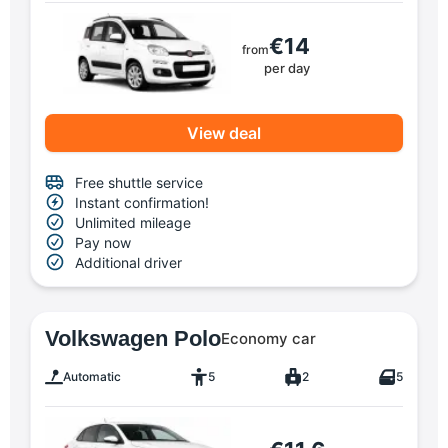
€14
from
per day
View deal
Free shuttle service
Instant confirmation!
Unlimited mileage
Pay now
Additional driver
Volkswagen Polo
Economy car
Automatic
5
2
5