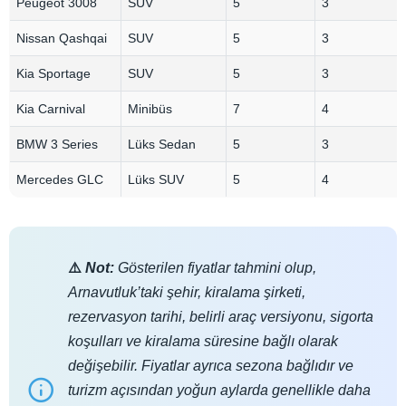
Peugeot 3008
SUV
5
3
Nissan Qashqai
SUV
5
3
Kia Sportage
SUV
5
3
Kia Carnival
Minibüs
7
4
BMW 3 Series
Lüks Sedan
5
3
Mercedes GLC
Lüks SUV
5
4
⚠️
Not:
Gösterilen fiyatlar tahmini olup,
Arnavutluk’taki şehir, kiralama şirketi,
rezervasyon tarihi, belirli araç versiyonu, sigorta
koşulları ve kiralama süresine bağlı olarak
değişebilir. Fiyatlar ayrıca sezona bağlıdır ve
turizm açısından yoğun aylarda genellikle daha