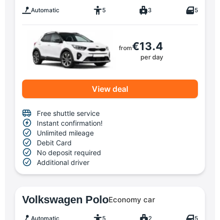
Automatic
5
3
5
€13.4
from
per day
View deal
Free shuttle service
Instant confirmation!
Unlimited mileage
Debit Card
No deposit required
Additional driver
Volkswagen Polo
Economy car
Automatic
5
2
5