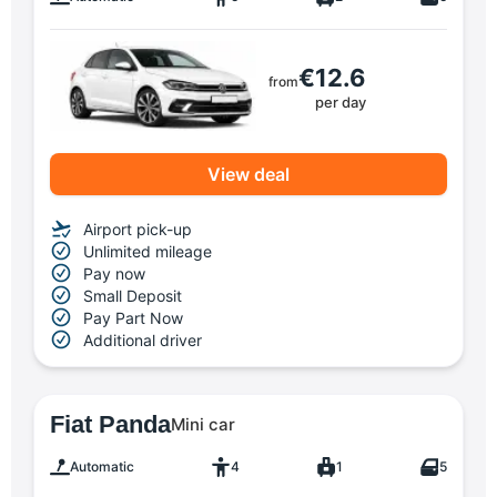
€12.6
from
per day
View deal
Airport pick-up
Unlimited mileage
Pay now
Small Deposit
Pay Part Now
Additional driver
Fiat Panda
Mini car
Automatic
4
1
5