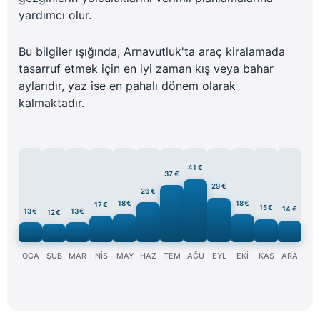
yardımcı olur.
Bu bilgiler ışığında, Arnavutluk'ta araç kiralamada
tasarruf etmek için en iyi zaman kış veya bahar
aylarıdır, yaz ise en pahalı dönem olarak
kalmaktadır.
41 €
37 €
29 €
26 €
18 €
18 €
17 €
15 €
14 €
13 €
13 €
12 €
OCA
ŞUB
MAR
NİS
MAY
HAZ
TEM
AĞU
EYL
EKİ
KAS
ARA