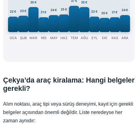
37 €
35 €
35 €
25 €
24 €
24 €
23 €
22 €
22 €
21 €
21 €
20 €
OCA
ŞUB
MAR
NİS
MAY
HAZ
TEM
AĞU
EYL
EKİ
KAS
ARA
Çekya’da araç kiralama: Hangi belgeler
gerekli?
Alım noktası, araç tipi veya sürüş deneyimi, kayıt için gerekli
belgeler açısından önemli değildir. Liste neredeyse her
zaman aynıdır: