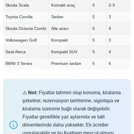
Skoda Scala
Komakt araç
5
2-3
Toyota Corolla
Sedan
5
3
Skoda Octavia Combi
Aile aracı
5
4
Volkswagen Golf
Kompakt
5
3
Seat Ateca
Kompakt SUV
5
4
BMW 3 Series
Premium sedan
5
4
⚠️
Not:
Fiyatlar tahmini olup konuma, kiralama
şirketine, rezervasyon tarihlerine, sigortaya ve
kiralama süresine bağlı olarak değişebilir.
Fiyatlar genellikle yaz aylarında ve tatil
dönemlerinde daha yüksektir. Ek ücretler
uygulanabilir ve bu fiyatların mevcut olması