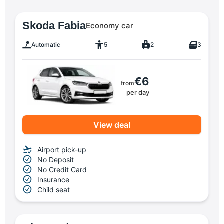
Skoda Fabia
Economy car
Automatic
5
2
3
€6
from
per day
View deal
Airport pick-up
No Deposit
No Credit Card
Insurance
Child seat