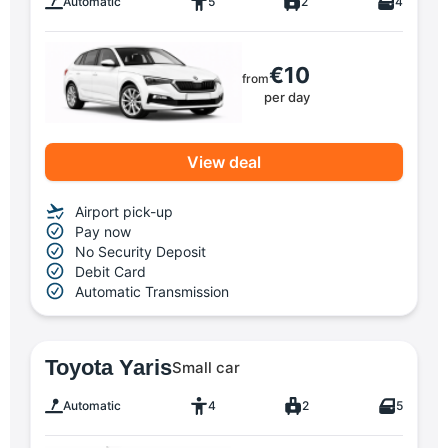
Automatic
5
2
4
€10
from
per day
View deal
Airport pick-up
Pay now
No Security Deposit
Debit Card
Automatic Transmission
Toyota Yaris
Small car
Automatic
4
2
5