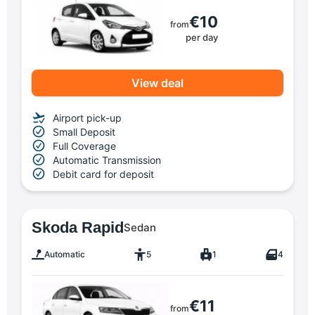
€10
from
per day
View deal
Airport pick-up
Small Deposit
Full Coverage
Automatic Transmission
Debit card for deposit
Skoda Rapid
Sedan
Automatic
5
1
4
€11
from