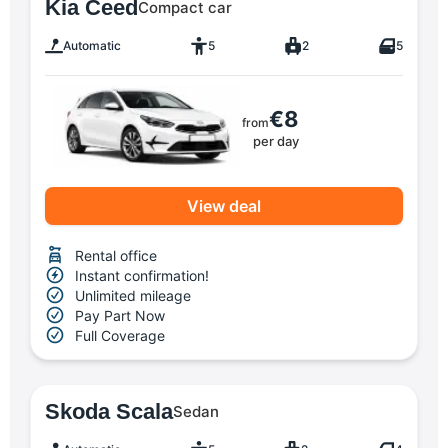
Kia Ceed
Compact car
Automatic
5
2
5
€8
from
per day
View deal
Rental office
Instant confirmation!
Unlimited mileage
Pay Part Now
Full Coverage
Skoda Scala
Sedan