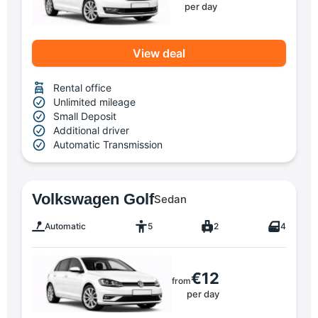
per day
View deal
Rental office
Unlimited mileage
Small Deposit
Additional driver
Automatic Transmission
Volkswagen Golf
Sedan
Automatic
5
2
4
€12
from
per day