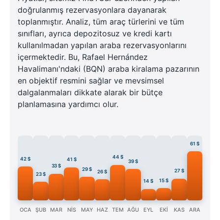
doğrulanmış rezervasyonlara dayanarak
toplanmıştır. Analiz, tüm araç türlerini ve tüm
sınıfları, ayrıca depozitosuz ve kredi kartı
kullanılmadan yapılan araba rezervasyonlarını
içermektedir. Bu, Rafael Hernández
Havalimanı'ndaki (BQN) araba kiralama pazarının
en objektif resmini sağlar ve mevsimsel
dalgalanmaları dikkate alarak bir bütçe
planlamasına yardımcı olur.
61 $
44 $
42 $
41 $
39 $
33 $
29 $
27 $
26 $
23 $
15 $
14 $
OCA
ŞUB
MAR
NİS
MAY
HAZ
TEM
AĞU
EYL
EKİ
KAS
ARA