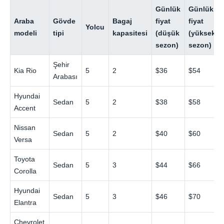
Günlük
Günlük
Araba
Gövde
Bagaj
fiyat
fiyat
Yolcu
modeli
tipi
kapasitesi
(düşük
(yüksek
sezon)
sezon)
Şehir
Kia Rio
5
2
$36
$54
Arabası
Hyundai
Sedan
5
2
$38
$58
Accent
Nissan
Sedan
5
2
$40
$60
Versa
Toyota
Sedan
5
3
$44
$66
Corolla
Hyundai
Sedan
5
3
$46
$70
Elantra
Chevrolet