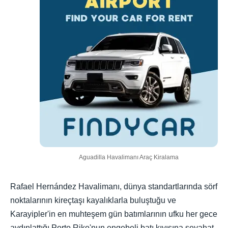
Aguadilla Havalimanı Araç Kiralama
Rafael Hernández Havalimanı, dünya standartlarında sörf
noktalarının kireçtaşı kayalıklarla buluştuğu ve
Karayipler'in en muhteşem gün batımlarının ufku her gece
aydınlattığı Porto Riko'nun engebeli batı kıyısına seyahat