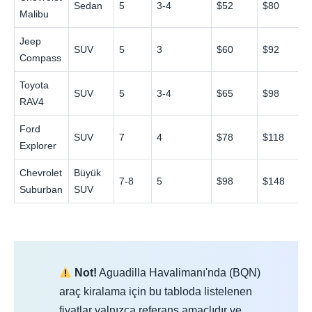
Sedan
5
3-4
$52
$80
Malibu
Jeep
SUV
5
3
$60
$92
Compass
Toyota
SUV
5
3-4
$65
$98
RAV4
Ford
SUV
7
4
$78
$118
Explorer
Chevrolet
Büyük
7-8
5
$98
$148
Suburban
SUV
Not!
Aguadilla Havalimanı'nda (BQN)
araç kiralama için bu tabloda listelenen
fiyatlar yalnızca referans amaçlıdır ve