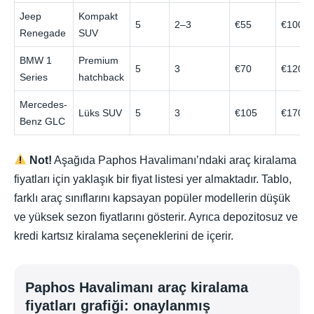
Jeep
Kompakt
5
2–3
€55
€100
Renegade
SUV
BMW 1
Premium
5
3
€70
€120
Series
hatchback
Mercedes-
Lüks SUV
5
3
€105
€170
Benz GLC
Not!
Aşağıda Paphos Havalimanı’ndaki araç kiralama
fiyatları için yaklaşık bir fiyat listesi yer almaktadır. Tablo,
farklı araç sınıflarını kapsayan popüler modellerin düşük
ve yüksek sezon fiyatlarını gösterir. Ayrıca depozitosuz ve
kredi kartsız kiralama seçeneklerini de içerir.
Paphos Havalimanı araç kiralama
fiyatları grafiği: onaylanmış