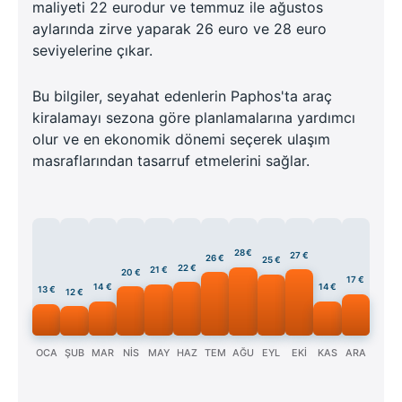
maliyeti 22 eurodur ve temmuz ile ağustos
aylarında zirve yaparak 26 euro ve 28 euro
seviyelerine çıkar.
Bu bilgiler, seyahat edenlerin Paphos'ta araç
kiralamayı sezona göre planlamalarına yardımcı
olur ve en ekonomik dönemi seçerek ulaşım
masraflarından tasarruf etmelerini sağlar.
28 €
27 €
26 €
25 €
22 €
21 €
20 €
17 €
14 €
14 €
13 €
12 €
OCA
ŞUB
MAR
NİS
MAY
HAZ
TEM
AĞU
EYL
EKİ
KAS
ARA