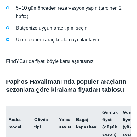
5–10 gün önceden rezervasyon yapın (tercihen 2
hafta)
Bütçenize uygun araç tipini seçin
Uzun dönem araç kiralamayı planlayın.
FindYCar’da fiyatı böyle karşılaştırırsınız:
Paphos Havalimanı’nda popüler araçların
sezonlara göre kiralama fiyatları tablosu
Günlük
Günlü
Araba
Gövde
Yolcu
Bagaj
fiyat
fiyat
modeli
tipi
sayısı
kapasitesi
(düşük
(yükse
sezon)
sezon)