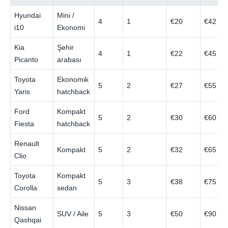
Hyundai
Mini /
4
1
€20
€42
i10
Ekonomi
Kia
Şehir
4
1
€22
€45
Picanto
arabası
Toyota
Ekonomik
5
2
€27
€55
Yaris
hatchback
Ford
Kompakt
5
2
€30
€60
Fiesta
hatchback
Renault
Kompakt
5
2
€32
€65
Clio
Toyota
Kompakt
5
3
€38
€75
Corolla
sedan
Nissan
SUV / Aile
5
3
€50
€90
Qashqai