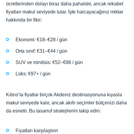
ücretlerinden dolayı biraz daha pahalıdır, ancak rekabet
fiyatları makul seviyede tutar. İşte harcayacağınız miktar
hakkında bir fikir:
Ekonomi: €18–€28 / gün
Orta sınıf: €31–€44 / gün
SUV ve minibüs: €52–€86 / gün
Lüks: €97+ / gün
Kıbrıs’ta fiyatlar birçok Akdeniz destinasyonuna kıyasla
makul seviyede kalır, ancak akıllı seçimler bütçenizi daha
da esnetir. Bu tasarruf stratejilerini takip edin:
Fiyatları karşılaştırın