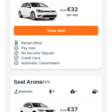
€32
from
per day
View deal
Rental office
Pay now
No Security Deposit
Credit Card
Automatic Transmission
Seat Arona
SUV
Automatic
5
2
5
€37
from