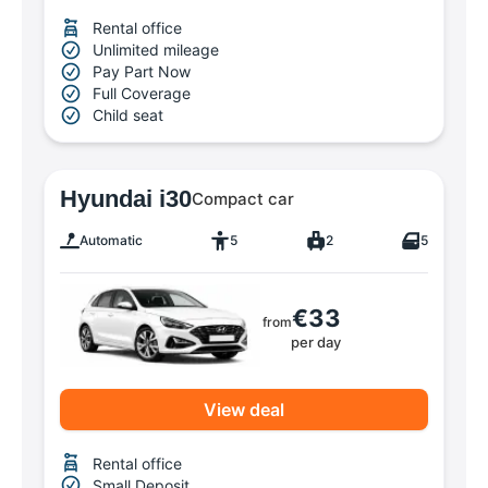
Rental office
Unlimited mileage
Pay Part Now
Full Coverage
Child seat
Hyundai i30
Compact car
Automatic
5
2
5
€33
from
per day
View deal
Rental office
Small Deposit