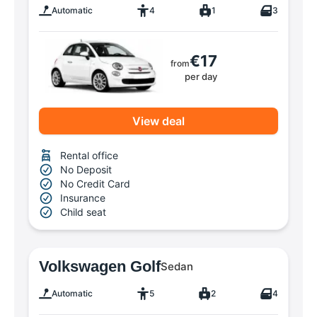
Automatic
4
1
3
€17
from
per day
View deal
Rental office
No Deposit
No Credit Card
Insurance
Child seat
Volkswagen Golf
Sedan
Automatic
5
2
4