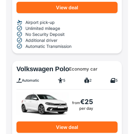
View deal
Airport pick-up
Unlimited mileage
No Security Deposit
Additional driver
Automatic Transmission
Volkswagen Polo
Economy car
Automatic
5
2
5
€25
from
per day
View deal