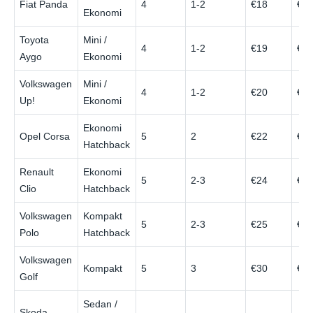
Fiat Panda
4
1-2
€18
€4
Ekonomi
Toyota
Mini /
4
1-2
€19
€4
Aygo
Ekonomi
Volkswagen
Mini /
4
1-2
€20
€4
Up!
Ekonomi
Ekonomi
Opel Corsa
5
2
€22
€4
Hatchback
Renault
Ekonomi
5
2-3
€24
€5
Clio
Hatchback
Volkswagen
Kompakt
5
2-3
€25
€5
Polo
Hatchback
Volkswagen
Kompakt
5
3
€30
€6
Golf
Sedan /
Skoda