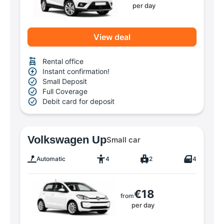
per day
View deal
Rental office
Instant confirmation!
Small Deposit
Full Coverage
Debit card for deposit
Volkswagen Up
Small car
Automatic
4
2
4
€18
from
per day