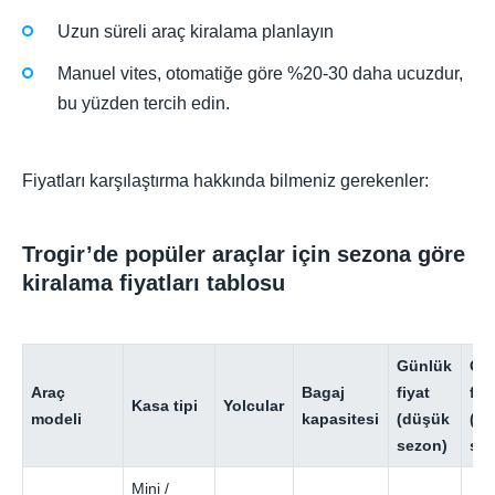
Uzun süreli araç kiralama planlayın
Manuel vites, otomatiğe göre %20-30 daha ucuzdur,
bu yüzden tercih edin.
Fiyatları karşılaştırma hakkında bilmeniz gerekenler:
Trogir’de popüler araçlar için sezona göre
kiralama fiyatları tablosu
Günlük
Gü
Araç
Bagaj
fiyat
fiy
Kasa tipi
Yolcular
modeli
kapasitesi
(düşük
(y
sezon)
se
Mini /