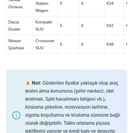
Station
5
4
€34
€7
Octavia
Wagon
Dacia
Kompakt
5
4
€42
€8
Duster
SUV
Nissan
Crossover
5
4
€48
€9
Qashqai
SUV
Not:
Gösterilen fiyatlar yaklaşık olup araç
teslim alma konumuna (şehir merkezi, otel
teslimatı, Split havalimanı bölgesi vb.),
kiralama şirketine, rezervasyon tarihine,
sigorta koşullarına ve kiralama süresine bağlı
olarak değişebilir. Tablo ortalama piyasa
tekliflerini yansıtır ve kredi kartı ve depozito