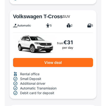
Volkswagen T-Cross
SUV
Automatic
5
2
5
€31
from
per day
View deal
Rental office
Small Deposit
Additional driver
Automatic Transmission
Debit card for deposit