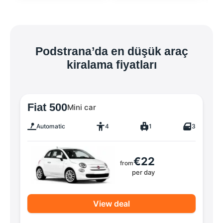
Podstrana’da en düşük araç
kiralama fiyatları
Fiat 500
Mini car
Automatic
4
1
3
€22
from
per day
View deal