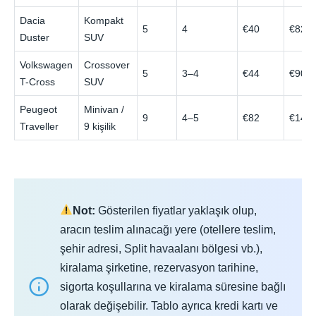
Dacia
Kompakt
5
4
€40
€82
Duster
SUV
Volkswagen
Crossover
5
3–4
€44
€90
T-Cross
SUV
Peugeot
Minivan /
9
4–5
€82
€145
Traveller
9 kişilik
Not:
Gösterilen fiyatlar yaklaşık olup,
aracın teslim alınacağı yere (otellere teslim,
şehir adresi, Split havaalanı bölgesi vb.),
kiralama şirketine, rezervasyon tarihine,
sigorta koşullarına ve kiralama süresine bağlı
olarak değişebilir. Tablo ayrıca kredi kartı ve