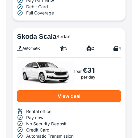
Pay Part Now
Debit Card
Full Coverage
Skoda Scala
Sedan
Automatic
5
2
4
€31
from
per day
View deal
Rental office
Pay now
No Security Deposit
Credit Card
Automatic Transmission