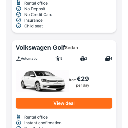
Rental office
No Deposit
No Credit Card
Insurance
Child seat
Volkswagen Golf
Sedan
Automatic
5
2
4
€29
from
per day
View deal
Rental office
Instant confirmation!