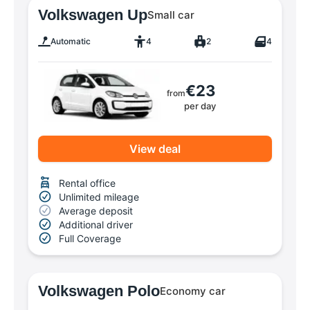
Volkswagen Up
Small car
Automatic
4
2
4
€23
from
per day
View deal
Rental office
Unlimited mileage
Average deposit
Additional driver
Full Coverage
Volkswagen Polo
Economy car