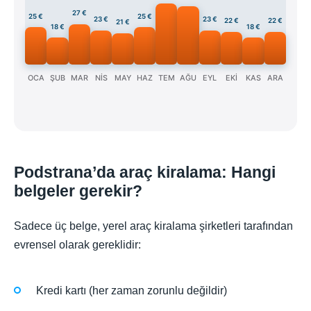
27 €
25 €
25 €
23 €
23 €
22 €
22 €
21 €
18 €
18 €
OCA
ŞUB
MAR
NİS
MAY
HAZ
TEM
AĞU
EYL
EKİ
KAS
ARA
Podstrana’da araç kiralama: Hangi
belgeler gerekir?
Sadece üç belge, yerel araç kiralama şirketleri tarafından
evrensel olarak gereklidir:
Kredi kartı (her zaman zorunlu değildir)