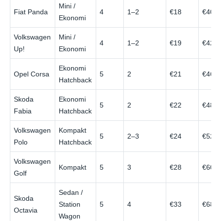
Mini /
Fiat Panda
4
1–2
€18
€40
Ekonomi
Volkswagen
Mini /
4
1–2
€19
€42
Up!
Ekonomi
Ekonomi
Opel Corsa
5
2
€21
€46
Hatchback
Skoda
Ekonomi
5
2
€22
€48
Fabia
Hatchback
Volkswagen
Kompakt
5
2–3
€24
€52
Polo
Hatchback
Volkswagen
Kompakt
5
3
€28
€60
Golf
Sedan /
Skoda
Station
5
4
€33
€68
Octavia
Wagon