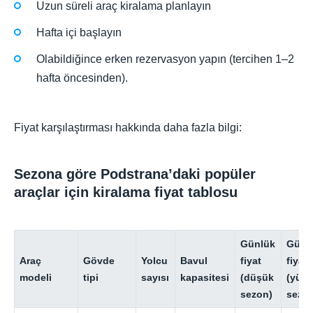
Uzun süreli araç kiralama planlayın
Hafta içi başlayın
Olabildiğince erken rezervasyon yapın (tercihen 1–2
hafta öncesinden).
Fiyat karşılaştırması hakkında daha fazla bilgi:
Sezona göre Podstrana’daki popüler
araçlar için kiralama fiyat tablosu
Günlük
Günl
Araç
Gövde
Yolcu
Bavul
fiyat
fiyat
modeli
tipi
sayısı
kapasitesi
(düşük
(yük
sezon)
sezo