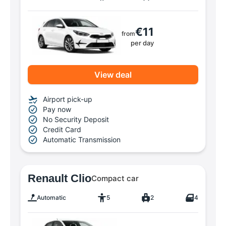
€11
from
per day
View deal
Airport pick-up
Pay now
No Security Deposit
Credit Card
Automatic Transmission
Renault Clio
Compact car
Automatic
5
2
4