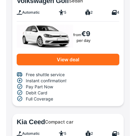
Volkswagen Golf
Sedan
Automatic
5
2
4
€9
from
per day
View deal
Free shuttle service
Instant confirmation!
Pay Part Now
Debit Card
Full Coverage
Kia Ceed
Compact car
Automatic
5
2
5