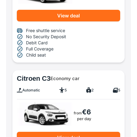
View deal
Free shuttle service
No Security Deposit
Debit Card
Full Coverage
Child seat
Citroen C3
Economy car
Automatic
5
2
5
€6
from
per day