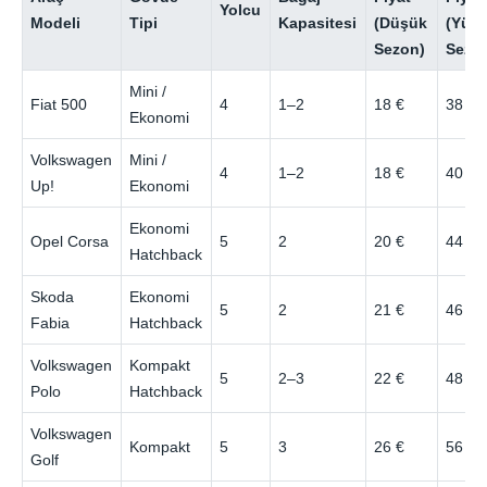
Yolcu
Modeli
Tipi
Kapasitesi
(Düşük
(Yük
Sezon)
Sezo
Mini /
Fiat 500
4
1–2
18 €
38 €
Ekonomi
Volkswagen
Mini /
4
1–2
18 €
40 €
Up!
Ekonomi
Ekonomi
Opel Corsa
5
2
20 €
44 €
Hatchback
Skoda
Ekonomi
5
2
21 €
46 €
Fabia
Hatchback
Volkswagen
Kompakt
5
2–3
22 €
48 €
Polo
Hatchback
Volkswagen
Kompakt
5
3
26 €
56 €
Golf