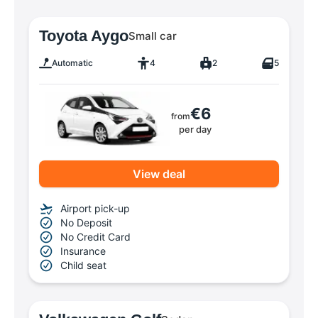
Toyota Aygo
Small car
Automatic
4
2
5
€6
from
per day
View deal
Airport pick-up
No Deposit
No Credit Card
Insurance
Child seat